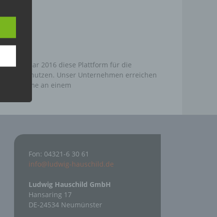
n
ann.
ise
 15.Februar 2016 diese Plattform für die
erträgen zu nutzen. Unser Unternehmen erreichen
zur Teilnahme an einem
z-
g soll
r
 vorab
Fon: 04321-6 30 61
info@ludwig-hauschild.de
Ludwig Hauschild GmbH
Hansaring 17
DE-24534 Neumünster