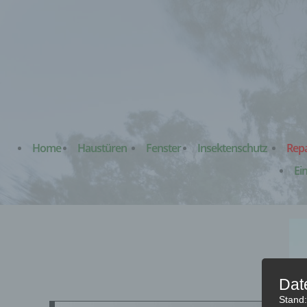
Inhalt
Zum
springen
Inhalt
springen
Home
Haustüren
Fenster
Insektenschutz
Rep
Ei
Dat
Stand