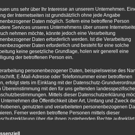
ihre hohe Qualität in Verbindung mit
reuen uns sehr über Ihr Interesse an unserem Unternehmen. Ein
 Preis
ng der Internetseiten ist grundsätzlich ohne jede Angabe
nenbezogener Daten möglich. Sofern eine betroffene Person
dere Services unseres Unternehmens über unsere Internetseite
erte Fachbereiche ab
uch nehmen möchte, könnte jedoch eine Verarbeitung
nenbezogener Daten erforderlich werden. Ist die Verarbeitung
nenbezogener Daten erforderlich und besteht für eine solche
beitung keine gesetzliche Grundlage, holen wir generell eine
lligung der betroffenen Person ein.
erarbeitung personenbezogener Daten, beispielsweise des Na
nschrift, E-Mail-Adresse oder Telefonnummer einer betroffenen
n, erfolgt stets im Einklang mit der Datenschutz-Grundverordnu
n Übereinstimmung mit den für uns geltenden landesspezifisch
schutzbestimmungen. Mittels dieser Datenschutzerklärung mö
 Unternehmen die Öffentlichkeit über Art, Umfang und Zweck de
lattform
rhobenen, genutzten und verarbeiteten personenbezogenen Da
mieren. Ferner werden betroffene Personen mittels dieser
schutzerklärung über die ihnen zustehenden Rechte aufgeklärt
aben als für die Verarbeitung Verantwortlicher zahlreiche techn
ssenziell