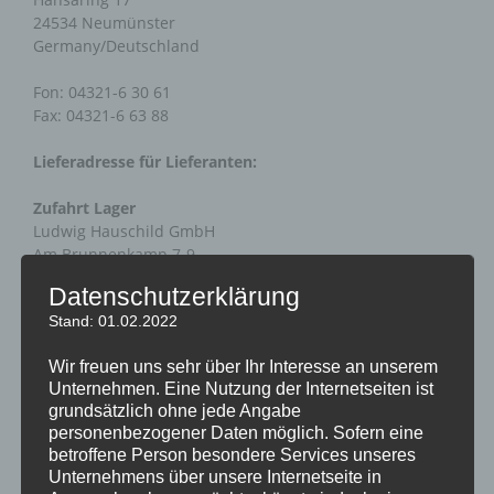
24534 Neumünster
Germany/Deutschland
Fon: 04321-6 30 61
Fax: 04321-6 63 88
Lieferadresse für Lieferanten:
Zufahrt Lager
Ludwig Hauschild GmbH
Am Brunnenkamp 7-9
24537 Neumünster
Datenschutzerklärung
Stand: 01.02.2022
Servicebüro Hamburg (Eimsbüttel)
Wir freuen uns sehr über Ihr Interesse an unserem
Herlingsburg 16
Unternehmen. Eine Nutzung der Internetseiten ist
grundsätzlich ohne jede Angabe
22529 Hamburg
personenbezogener Daten möglich. Sofern eine
betroffene Person besondere Services unseres
Mail:
info@ludwig-hauschild.de
Unternehmens über unsere Internetseite in