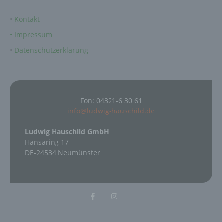
Vernichtung.
•
Kontakt
d) Einschränkung der Verarbeitung
•
Impressum
•
Datenschutzerklärung
Einschränkung der Verarbeitung ist die
Markierung gespeicherter personenbezogener
Daten mit dem Ziel, ihre künftige Verarbeitung
einzuschränken.
Fon: 04321-6 30 61
e) Profiling
info@ludwig-hauschild.de
Profiling ist jede Art der automatisierten
Ludwig Hauschild GmbH
Verarbeitung personenbezogener Daten, die
darin besteht, dass diese personenbezogenen
Hansaring 17
Daten verwendet werden, um bestimmte
DE-24534 Neumünster
persönliche Aspekte, die sich auf eine
natürliche Person beziehen, zu bewerten,
insbesondere, um Aspekte bezüglich
Arbeitsleistung, wirtschaftlicher Lage,
Gesundheit, persönlicher Vorlieben,
Interessen, Zuverlässigkeit, Verhalten,
Aufenthaltsort oder Ortswechsel dieser
natürlichen Person zu analysieren oder
vorherzusagen.