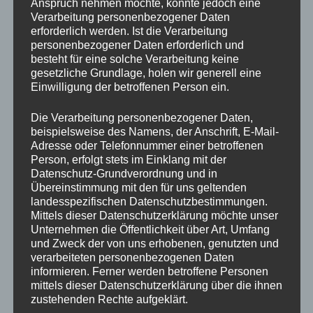
Anspruch nehmen möchte, könnte jedoch eine
Kundenparkplätze befinden sich auf dem Firmengelände
Verarbeitung personenbezogener Daten
!
erforderlich werden. Ist die Verarbeitung
personenbezogener Daten erforderlich und
besteht für eine solche Verarbeitung keine
gesetzliche Grundlage, holen wir generell eine
Einwilligung der betroffenen Person ein.
Die Verarbeitung personenbezogener Daten,
Name *
beispielsweise des Namens, der Anschrift, E-Mail-
Adresse oder Telefonnummer einer betroffenen
Person, erfolgt stets im Einklang mit der
Datenschutz-Grundverordnung und in
E-Mail-Adresse *
Übereinstimmung mit den für uns geltenden
landesspezifischen Datenschutzbestimmungen.
Mittels dieser Datenschutzerklärung möchte unser
Unternehmen die Öffentlichkeit über Art, Umfang
Telefon *
und Zweck der von uns erhobenen, genutzten und
verarbeiteten personenbezogenen Daten
informieren. Ferner werden betroffene Personen
mittels dieser Datenschutzerklärung über die ihnen
zustehenden Rechte aufgeklärt.
Kundennummer (optional)