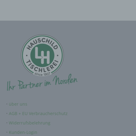
b) betroffene Person
Betroffene Person ist jede identifizierte oder
identifizierbare natürliche Person, deren
personenbezogene Daten von dem für die
Verarbeitung Verantwortlichen verarbeitet
werden.
c) Verarbeitung
Verarbeitung ist jeder mit oder ohne Hilfe
automatisierter Verfahren ausgeführte Vorgang
oder jede solche Vorgangsreihe im
Zusammenhang mit personenbezogenen
Daten wie das Erheben, das Erfassen, die
Organisation, das Ordnen, die Speicherung,
•
über uns
die Anpassung oder Veränderung, das
Auslesen, das Abfragen, die Verwendung, die
•
AGB + EU Verbraucherschutz
Offenlegung durch Übermittlung, Verbreitung
oder eine andere Form der Bereitstellung, den
•
Widerrufsbelehrung
Abgleich oder die Verknüpfung, die
Einschränkung, das Löschen oder die
•
Kunden-Login