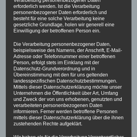
Verarbeitung personenbezogener Daten
Ihr Vorteil:
erforderlich werden. Ist die Verarbeitung
personenbezogener Daten erforderlich und
wir öffnen Ihnen ins Schloss gefallene Türen,
besteht für eine solche Verarbeitung keine
Türen mit defekten Schössern oder wenn der
gesetzliche Grundlage, holen wir generell eine
Schlüssel verloren oder abgebrochen ist. Auf
Einwilligung der betroffenen Person ein.
Anfrage öffnen wir Ihnen auch gerne
Sicherheitszylinder bis zur VDS-Klasse B.
Die Verarbeitung personenbezogener Daten,
Wir rechnen nach
festen Pauschalen
ab, so
beispielsweise des Namens, der Anschrift, E-Mail-
dass Sie bei der Abrechnung keine unliebsame
Adresse oder Telefonnummer einer betroffenen
Überraschung erleben werden.
Person, erfolgt stets im Einklang mit der
wir gehören zu den kostengünstigsten
Datenschutz-Grundverordnung und in
Unternehmen in diesem Bereich
Übereinstimmung mit den für uns geltenden
wir sind Mitglied im QSN-Fachverband
landesspezifischen Datenschutzbestimmungen.
wir nehmen regelmäßig an Nachschulungen
Mittels dieser Datenschutzerklärung möchte unser
durch die Fachverbände teil
Unternehmen die Öffentlichkeit über Art, Umfang
und Zweck der von uns erhobenen, genutzten und
Nutzen Sie unseren Fenster und Türen Reparaturdienst:
verarbeiteten personenbezogenen Daten
informieren. Ferner werden betroffene Personen
mittels dieser Datenschutzerklärung über die ihnen
Notdienst in den Geschäftszeiten Mo-Fr. 8.00-
zustehenden Rechte aufgeklärt.
17.00 Uhr: 04321 – 6 30 61
Notdienst nach Geschäftsschluss: 0157 – 315 88