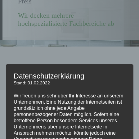
Preis
Wir decken mehrere
hochspezialisierte Fachbereiche ab
Datenschutzerklärung
Stand: 01.02.2022
Wir freuen uns sehr über Ihr Interesse an unserem
Unternehmen. Eine Nutzung der Internetseiten ist
Notdienst
grundsätzlich ohne jede Angabe
personenbezogener Daten möglich. Sofern eine
Not-Türöffnungen / Notdienst rund um die
betroffene Person besondere Services unseres
Unternehmens über unsere Internetseite in
Uhr
Anspruch nehmen möchte, könnte jedoch eine